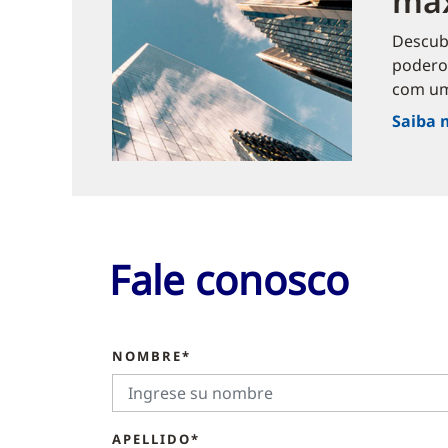
má
Descubr
poderos
com uma
Saiba 
Fale conosco
NOMBRE*
APELLIDO*