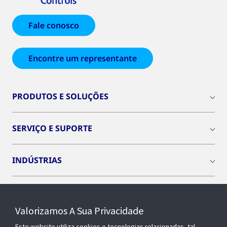
Fale conosco
Encontre um representante
PRODUTOS E SOLUÇÕES
SERVIÇO E SUPORTE
INDÚSTRIAS
INSIGHTS
Valorizamos A Sua Privacidade
SOBRE NÓS
Este website utiliza cookies e tecnologias relacionadas, tal