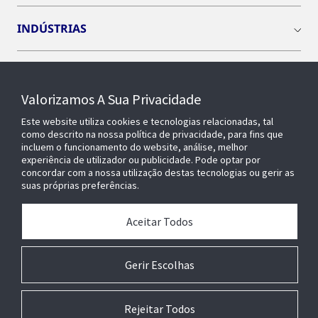
INDÚSTRIAS
INSIGHTS
Valorizamos A Sua Privacidade
SOBRE NÓS
Este website utiliza cookies e tecnologias relacionadas, tal
como descrito na nossa política de privacidade, para fins que
incluem o funcionamento do website, análise, melhor
experiência de utilizador ou publicidade. Pode optar por
OPENBLUE
concordar com a nossa utilização destas tecnologias ou gerir as
suas próprias preferências.
EDIFÍCIOS INTELIGENTES
Aceitar Todos
Gerir Escolhas
Rejeitar Todos