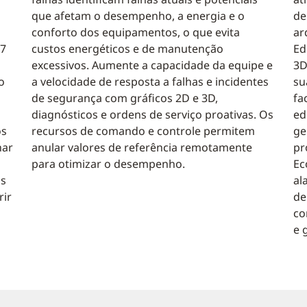
que afetam o desempenho, a energia e o
de
conforto dos equipamentos, o que evita
ar
/7
custos energéticos e de manutenção
Ed
excessivos. Aumente a capacidade da equipe e
3D
o
a velocidade de resposta a falhas e incidentes
su
de segurança com gráficos 2D e 3D,
fa
diagnósticos e ordens de serviço proativas. Os
ed
os
recursos de comando e controle permitem
ge
nar
anular valores de referência remotamente
pr
para otimizar o desempenho.
Ec
is
al
rir
de
co
e 