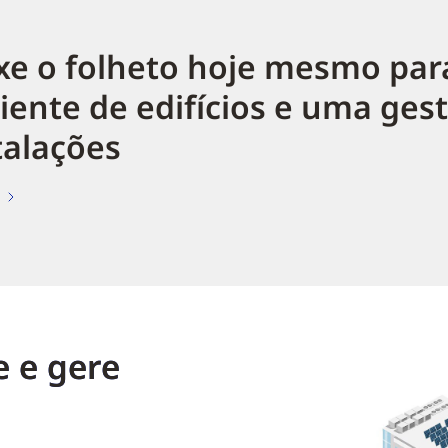
xe o folheto hoje mesmo pa
ciente de edifícios e uma ges
talações
e e gere