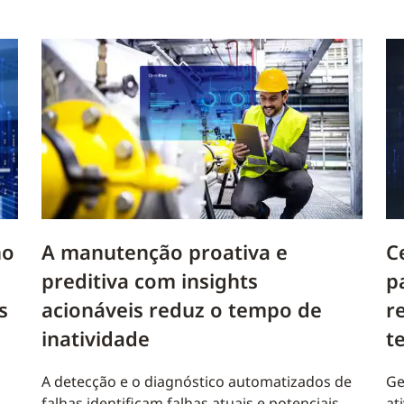
ho
A manutenção proativa e
C
preditiva com insights
p
s
acionáveis reduz o tempo de
r
inatividade
t
A detecção e o diagnóstico automatizados de
Ge
falhas identificam falhas atuais e potenciais
at