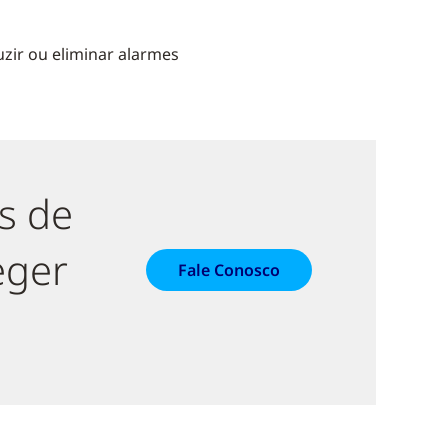
uzir ou eliminar alarmes
s de
eger
Fale Conosco