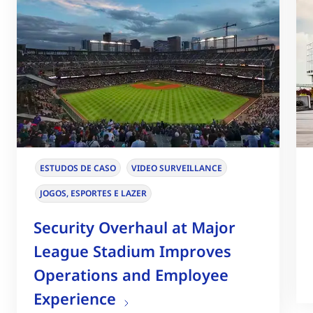
ESTUDOS DE CASO
VIDEO SURVEILLANCE
JOGOS, ESPORTES E LAZER
Security Overhaul at Major
League Stadium Improves
Operations and Employee
Experience