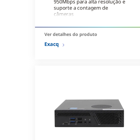
950Mbps para alta resolução e
suporte a contagem de
câmeras
Escalonável de 16 TB a 240 TB,
vários sistemas operacionais e
Ver detalhes do produto
licenças de câmera
Exacq
Projetado para suportar
formatos RAID prontos para
uso fontes de alimentação
redundantes