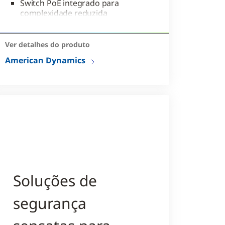
Switch PoE integrado para
complexidade reduzida
Configuração de
armazenamento JBOD de até
Ver detalhes do produto
TB
American Dynamics
Soluções de
segurança