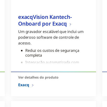
exacqVision Kantech-
Onboard por Exacq
Um gravador escalável que inclui um
poderoso software de controle de
acesso.
Reduz os custos de segurança
completa
Integração automatizada com
dispositivos inteligentes
Vem com recurso de
Ver detalhes do produto
funcionalidade de mapa
Exacq