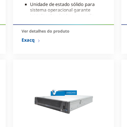
Unidade de estado sólido para
sistema operacional garante
inicialização rápida e operação
confiável do servidor de vídeo
Segurança inteligente com
Ver detalhes do produto
análise de vídeo integrada,
Exacq
controle de acesso, POS e
câmeras de terceiros