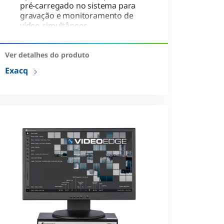
pré-carregado no sistema para
gravação e monitoramento de
vídeo simultâneos
Sistema de controle de acesso
Kantech EntraPass Corporate
Ver detalhes do produto
Edition pré-licenciado
Exacq