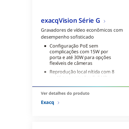
exacqVision Série G
Gravadores de vídeo econômicos com
desempenho sofisticado
Configuração PoE sem
complicações com 15W por
porta e até 30W para opções
flexíveis de câmeras
Reprodução local nítida com 8
ou 16 transmissões Full HD a
30fps diretamente no NVR
A Série G Micro é uma solução
Ver detalhes do produto
compacta e econômica para
Exacq
aplicações com limitações de
espaço