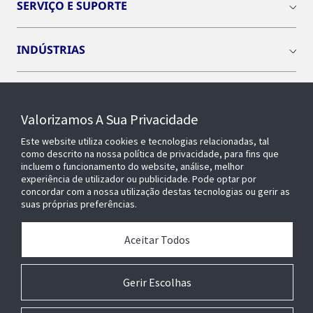
SERVIÇO E SUPORTE
INDÚSTRIAS
INSIGHTS
Valorizamos A Sua Privacidade
SOBRE NÓS
Este website utiliza cookies e tecnologias relacionadas, tal
como descrito na nossa política de privacidade, para fins que
incluem o funcionamento do website, análise, melhor
experiência de utilizador ou publicidade. Pode optar por
OPENBLUE
concordar com a nossa utilização destas tecnologias ou gerir as
suas próprias preferências.
EDIFÍCIOS INTELIGENTES
Aceitar Todos
Gerir Escolhas