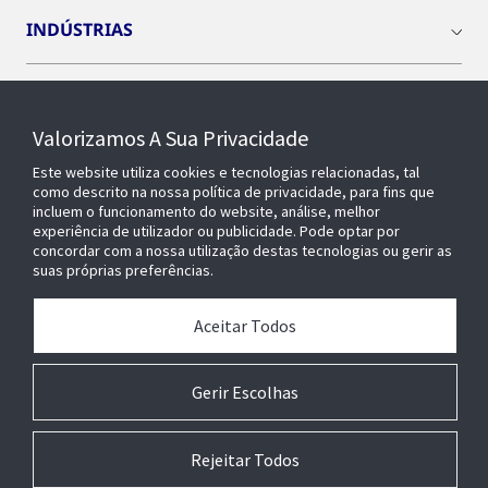
INDÚSTRIAS
INSIGHTS
Valorizamos A Sua Privacidade
SOBRE NÓS
Este website utiliza cookies e tecnologias relacionadas, tal
como descrito na nossa política de privacidade, para fins que
incluem o funcionamento do website, análise, melhor
experiência de utilizador ou publicidade. Pode optar por
OPENBLUE
concordar com a nossa utilização destas tecnologias ou gerir as
suas próprias preferências.
EDIFÍCIOS INTELIGENTES
Aceitar Todos
Gerir Escolhas
Rejeitar Todos
© 2026 Johnson Controls. Todos os direitos reservados.