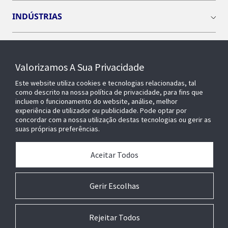
INDÚSTRIAS
INSIGHTS
Valorizamos A Sua Privacidade
SOBRE NÓS
Este website utiliza cookies e tecnologias relacionadas, tal
como descrito na nossa política de privacidade, para fins que
incluem o funcionamento do website, análise, melhor
experiência de utilizador ou publicidade. Pode optar por
OPENBLUE
concordar com a nossa utilização destas tecnologias ou gerir as
suas próprias preferências.
EDIFÍCIOS INTELIGENTES
Aceitar Todos
Gerir Escolhas
Rejeitar Todos
© 2026 Johnson Controls. Todos os direitos reservados.