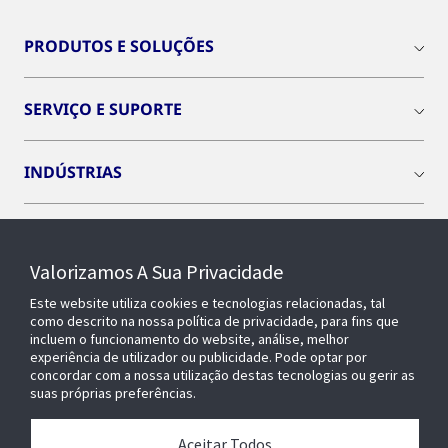
PRODUTOS E SOLUÇÕES
SERVIÇO E SUPORTE
INDÚSTRIAS
INSIGHTS
Valorizamos A Sua Privacidade
SOBRE NÓS
Este website utiliza cookies e tecnologias relacionadas, tal
como descrito na nossa política de privacidade, para fins que
incluem o funcionamento do website, análise, melhor
experiência de utilizador ou publicidade. Pode optar por
OPENBLUE
concordar com a nossa utilização destas tecnologias ou gerir as
suas próprias preferências.
EDIFÍCIOS INTELIGENTES
Aceitar Todos