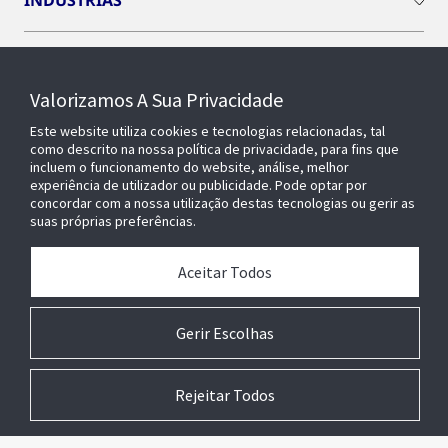
INDÚSTRIAS
INSIGHTS
Valorizamos A Sua Privacidade
SOBRE NÓS
Este website utiliza cookies e tecnologias relacionadas, tal
como descrito na nossa política de privacidade, para fins que
incluem o funcionamento do website, análise, melhor
experiência de utilizador ou publicidade. Pode optar por
OPENBLUE
concordar com a nossa utilização destas tecnologias ou gerir as
suas próprias preferências.
EDIFÍCIOS INTELIGENTES
Aceitar Todos
Gerir Escolhas
Rejeitar Todos
© 2026 Johnson Controls. Todos os direitos reservados.
Acessibilidade
Privacidade
Fornecedores
Termos