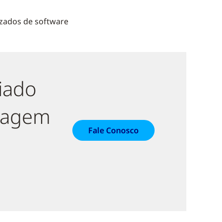
zados de software
iado
dagem
Fale Conosco