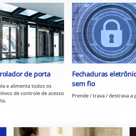
rolador de porta
Fechaduras eletrônic
sem fio
la e alimenta todos os
itivos de controle de acesso
Prende / trava / destrava a 
ta.