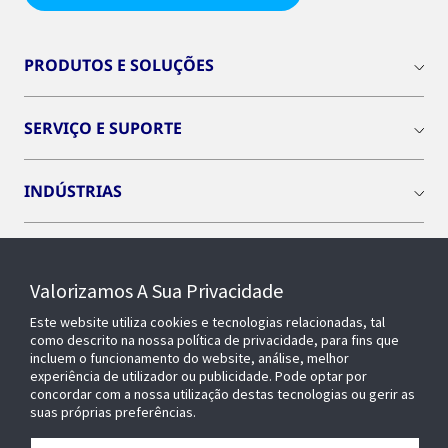
PRODUTOS E SOLUÇÕES
SERVIÇO E SUPORTE
INDÚSTRIAS
INSIGHTS
Valorizamos A Sua Privacidade
SOBRE NÓS
Este website utiliza cookies e tecnologias relacionadas, tal
como descrito na nossa política de privacidade, para fins que
incluem o funcionamento do website, análise, melhor
experiência de utilizador ou publicidade. Pode optar por
OPENBLUE
concordar com a nossa utilização destas tecnologias ou gerir as
suas próprias preferências.
EDIFÍCIOS INTELIGENTES