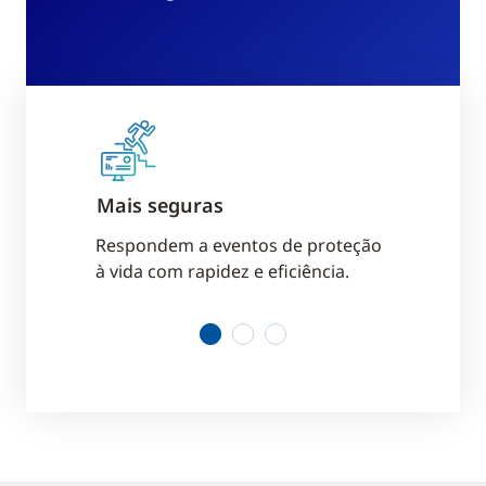
Mais seguras
Mais inte
 ajudar a
Respondem a eventos de proteção
A conexão 
 ou
à vida com rapidez e eficiência.
nós operem
independen
1
2
3