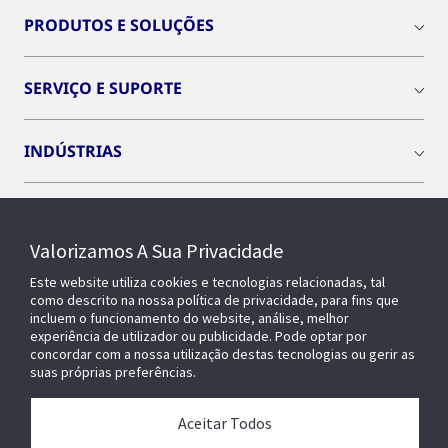
PRODUTOS E SOLUÇÕES
SERVIÇO E SUPORTE
INDÚSTRIAS
INSIGHTS
Valorizamos A Sua Privacidade
SOBRE NÓS
Este website utiliza cookies e tecnologias relacionadas, tal
como descrito na nossa política de privacidade, para fins que
incluem o funcionamento do website, análise, melhor
experiência de utilizador ou publicidade. Pode optar por
OPENBLUE
concordar com a nossa utilização destas tecnologias ou gerir as
suas próprias preferências.
EDIFÍCIOS INTELIGENTES
Aceitar Todos