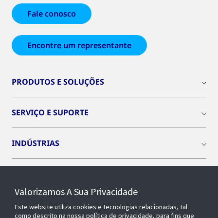
Fale conosco
Encontre um representante
PRODUTOS E SOLUÇÕES
SERVIÇO E SUPORTE
INDÚSTRIAS
INSIGHTS
Valorizamos A Sua Privacidade
SOBRE NÓS
Este website utiliza cookies e tecnologias relacionadas, tal
como descrito na nossa política de privacidade, para fins que