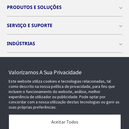
PRODUTOS E SOLUÇÕES
SERVIÇO E SUPORTE
INDÚSTRIAS
INSIGHTS
Valorizamos A Sua Privacidade
SOBRE NÓS
Este website utiliza cookies e tecnologias relacionadas, tal
como descrito na nossa política de privacidade, para fins que
incluem o funcionamento do website, análise, melhor
experiência de utilizador ou publicidade. Pode optar por
OPENBLUE
concordar com a nossa utilização destas tecnologias ou gerir as
suas próprias preferências.
EDIFÍCIOS INTELIGENTES
Aceitar Todos