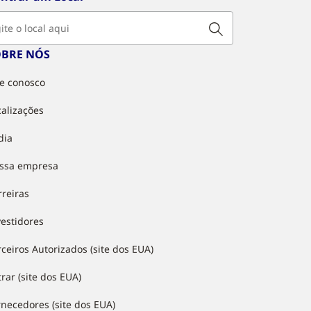
OBRE NÓS
le conosco
calizações
dia
ssa empresa
rreiras
vestidores
rceiros Autorizados (site dos EUA)
rar (site dos EUA)
rnecedores (site dos EUA)