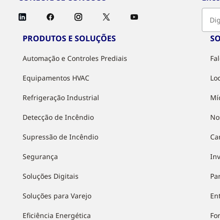
PRODUTOS E SOLUÇÕES
S
Automação e Controles Prediais
Fa
Equipamentos HVAC
Lo
Refrigeração Industrial
Mí
Detecção de Incêndio
No
Supressão de Incêndio
Ca
Segurança
In
Soluções Digitais
Pa
Soluções para Varejo
Ent
Eficiência Energética
Fo