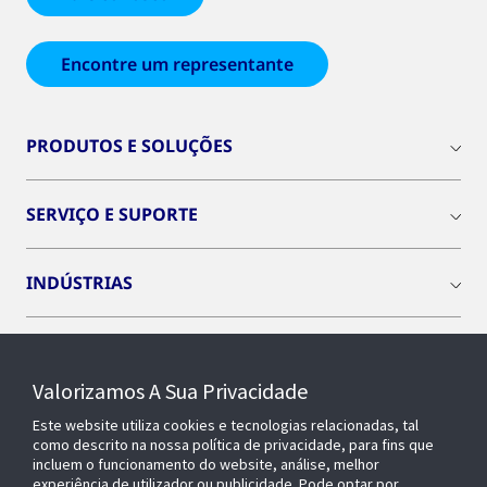
Encontre um representante
PRODUTOS E SOLUÇÕES
SERVIÇO E SUPORTE
INDÚSTRIAS
INSIGHTS
Valorizamos A Sua Privacidade
SOBRE NÓS
Este website utiliza cookies e tecnologias relacionadas, tal
como descrito na nossa política de privacidade, para fins que
incluem o funcionamento do website, análise, melhor
experiência de utilizador ou publicidade. Pode optar por