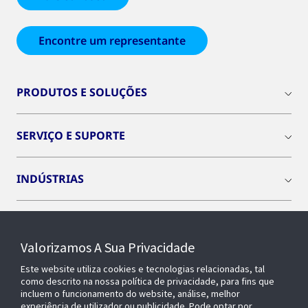
Encontre um representante
PRODUTOS E SOLUÇÕES
SERVIÇO E SUPORTE
INDÚSTRIAS
INSIGHTS
Valorizamos A Sua Privacidade
SOBRE NÓS
Este website utiliza cookies e tecnologias relacionadas, tal
como descrito na nossa política de privacidade, para fins que
incluem o funcionamento do website, análise, melhor
experiência de utilizador ou publicidade. Pode optar por