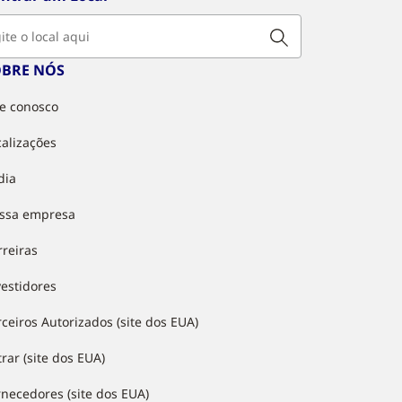
OBRE NÓS
le conosco
calizações
dia
ssa empresa
rreiras
vestidores
rceiros Autorizados (site dos EUA)
rar (site dos EUA)
rnecedores (site dos EUA)