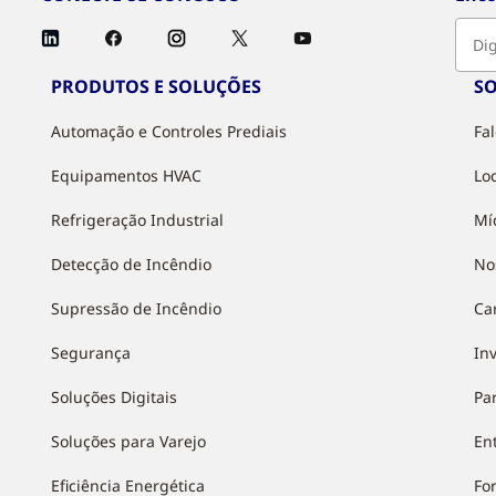
PRODUTOS E SOLUÇÕES
S
Automação e Controles Prediais
Fa
Equipamentos HVAC
Lo
Refrigeração Industrial
Mí
Detecção de Incêndio
No
Supressão de Incêndio
Ca
Segurança
In
Soluções Digitais
Pa
Soluções para Varejo
Ent
Eficiência Energética
Fo