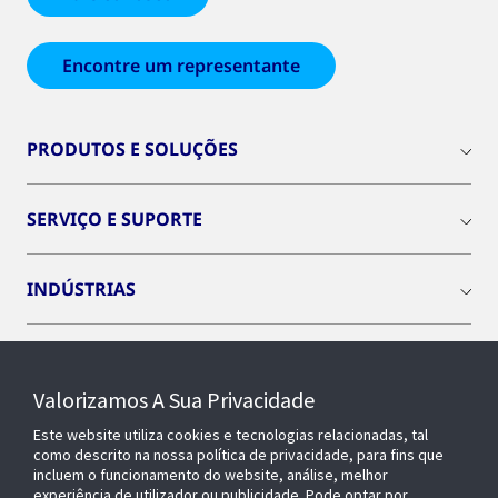
Encontre um representante
PRODUTOS E SOLUÇÕES
SERVIÇO E SUPORTE
INDÚSTRIAS
INSIGHTS
Valorizamos A Sua Privacidade
SOBRE NÓS
Este website utiliza cookies e tecnologias relacionadas, tal
como descrito na nossa política de privacidade, para fins que
incluem o funcionamento do website, análise, melhor
experiência de utilizador ou publicidade. Pode optar por