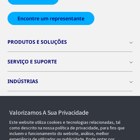
Encontre um representante
PRODUTOS E SOLUÇÕES
SERVIÇO E SUPORTE
INDÚSTRIAS
INSIGHTS
Valorizamos A Sua Privacidade
SOBRE NÓS
Este website utiliza cookies e tecnologias relacionadas, tal
como descrito na nossa política de privacidade, para fins que
incluem o funcionamento do website, análise, melhor
experiência de utilizador ou publicidade. Pode optar por