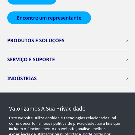
Encontre um representante
PRODUTOS E SOLUÇÕES
SERVIÇO E SUPORTE
INDÚSTRIAS
INSIGHTS
Valorizamos A Sua Privacidade
SOBRE NÓS
Este website utiliza cookies e tecnologias relacionadas, tal
como descrito na nossa política de privacidade, para fins que
incluem o funcionamento do website, análise, melhor
experiência de utilizador ou publicidade. Pode optar por